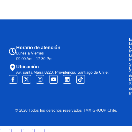
E
L
Horario de atención
C
I
Lunes a Viernes
L
09:00 Am - 17:30 Pm
I
S
Ubicación
E
S
Av. santa María 0220, Providencia, Santiago de Chile.
d
M
S
d
I
© 2020 Todos los derechos reservados TMX GROUP Chile.