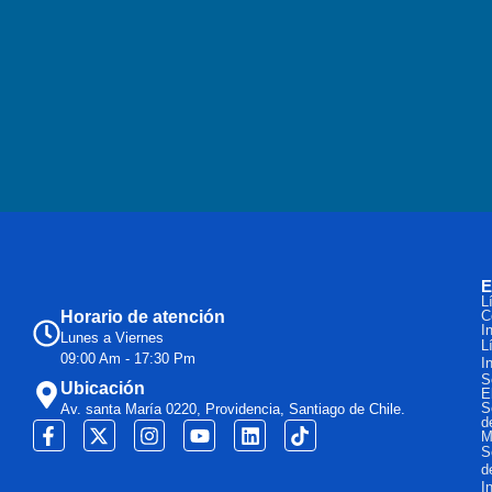
E
L
Horario de atención
C
I
Lunes a Viernes
L
09:00 Am - 17:30 Pm
I
S
Ubicación
E
S
Av. santa María 0220, Providencia, Santiago de Chile.
d
M
S
d
I