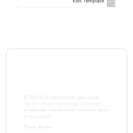
Edit Template
Tu Seguridad primero
¿Cómo se usa?
El TMX Deck está diseñado para actuar
rápida y eficazmente en caso de incendio,
protegiendo a las personas y evitando daños
en superficies.
Pasos de uso: