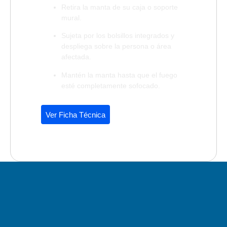
Retira la manta de su caja o soporte
mural.
Sujeta por los bolsillos integrados y
despliega sobre la persona o área
afectada.
Mantén la manta hasta que el fuego
esté completamente sofocado.
Ver Ficha Técnica